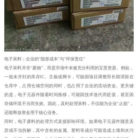
电子呆料：企业的“隐形成本”与“环保责任”
电子呆料并非“废物”，而是市场中未被充分利用的宝贵资源。例如，
一批未开封的库存IC、主板或网卡，可能因项目调整而长期滞留在
仓库中，占用仓储空间的同时，也占用了企业的流动资金。更关键
的是，电子元器件随着时间推移，可能因技术迭代而贬值，甚至因
存储环境不当而失效。因此，及时处理呆料，不仅能为企业“止损”，
还能释放资金用于核心业务。
同时，电子废料的处理方式直接影响环境。如果电子元器件随意丢
弃或不当拆解，其中含有的金属、塑料等成分可能造成土壤和水污