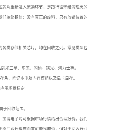
些芯片重新进入流通环节，是践行循环经济理念的
我们始终相信：没有真正的废料，只有放错位置的
的各类存储相关芯片，均在回收之列。常见类型包
品牌如三星、东芝、闪迪、镁光、海力士等。
器内存条、笔记本电脑内存模组以及显卡显存。
但应用场景稳定。
样属于回收范围。
，宝博电子均可根据市场行情给出合理报价。我们
于原厂或代理商而言可能是麻烦，但对于回收行业