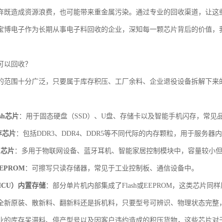
弃既造成资源浪费，也可能带来重金属污染。通过专业的回收渠道，让这
宝博电子作为长期从事电子料回收的企业，深知每一颗芯片背后的价值，
C可以回收？
盖的范围十分广泛，只要属于库存积压、工厂余料、企业退役设备拆解下来
ash芯片
：用于固态硬盘（SSD）、U盘、存储卡以及智能手机闪存，常见
存芯片
：包括DDR3、DDR4、DDR5等不同代际的内存颗粒，用于服务
sh芯片
：多用于物联网设备、蓝牙耳机、智能家居控制模块中，容量较小
EEPROM
：可擦写只读存储器，常见于工业控制板、通信设备中。
CU）内置存储
：部分单片机内部集成了Flash或EEPROM，这类芯片同
全新原装、散新料、翻新料还是拆机料，只要型号可辨识、物理状态完整
业的库存呆滞料、停产型号以及因客户违约造成的积压货物，这些芯片对