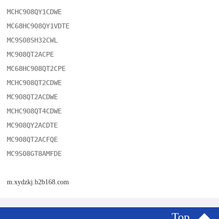
MCHC908QY1CDWE

MC68HC908QY1VDTE

MC9S08SH32CWL

MC908QT2ACPE

MC68HC908QT2CPE

MCHC908QT2CDWE

MC908QT2ACDWE

MCHC908QT4CDWE

MC908QY2ACDTE

MC908QT2ACFQE

MC9S08GT8AMFDE
m.xydzkj.b2b168.com
Top