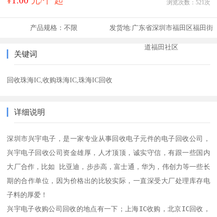
¥
1.00
元/个 起
浏览次数：
521
次
产品规格：
不限
发货地:
广东省深圳市福田区福田街
道福田社区
关键词
回收珠海IC,收购珠海IC,珠海IC回收
详细说明
深圳市兴宇电子，是一家专业从事回收电子元件的电子回收公司，
兴宇电子回收公司资金雄厚，人才顶顶，诚实守信，有跟一些国内
大厂合作，比如 比亚迪，步步高，富士通，华为，伟创力等一些长
期的合作单位，因为价格出的比较实际，一直深受大厂处理库存电
子料的厚爱！

兴宇电子收购公司回收的地点有一下；上海IC收购，北京IC回收，