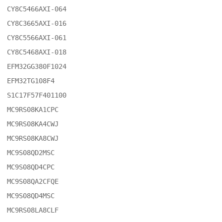
CY8C5466AXI-064

CY8C3665AXI-016

CY8C5566AXI-061

CY8C5468AXI-018

EFM32GG380F1024

EFM32TG108F4

S1C17F57F401100

MC9RS08KA1CPC

MC9RS08KA4CWJ

MC9RS08KA8CWJ

MC9S08QD2MSC

MC9S08QD4CPC

MC9S08QA2CFQE

MC9S08QD4MSC

MC9RS08LA8CLF
