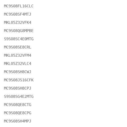
MC9S08FL16CLC

MC9S08SF4MTJ

MKL05Z32VFK4

MC9S08QG8MPBE

S9S08SC4E0MTG

MC9S08SE8CRL

MKL05Z32VFM4

MKL05Z32VLC4

MC9S08SH8CWJ

MC9S08JS16CFK

MC9S08SH8CPJ

S9S08SG4E2MTG

MC9S08QE8CTG

MC9S08QE8CPG

MC9S08SH4MPJ
