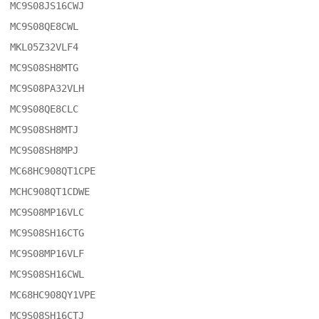
MC9S08JS16CWJ

MC9S08QE8CWL

MKL05Z32VLF4

MC9S08SH8MTG

MC9S08PA32VLH

MC9S08QE8CLC

MC9S08SH8MTJ

MC9S08SH8MPJ

MC68HC908QT1CPE

MCHC908QT1CDWE

MC9S08MP16VLC

MC9S08SH16CTG

MC9S08MP16VLF

MC9S08SH16CWL

MC68HC908QY1VPE

MC9S08SH16CTJ
