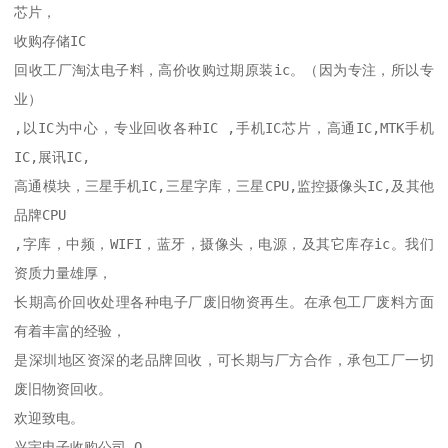
芯片，

收购存储IC

回收工厂淘汰电子料，高价收购过期原装ic。（因为专注，所以专
业）

,以IC为中心，专业回收各种IC ,手机IC芯片，高通IC,MTK手机
IC,展讯IC,

高通模块，三星手机IC,三星字库，三星CPU,监控摄像头IC,及其他
品牌CPU

,字库，中频，WIFI，蓝牙，摄像头，电源，及其它库存ic。我们
资质力量雄厚，

长期高价回收处理各种电子厂废旧物资再生。在承包工厂废料方面
有着丰富的经验，

是深圳地区资深的老品牌回收，可长期与厂方合作，承包工厂一切
废旧物资回收。

欢迎致电。

兴宇电子收购公司 Q
