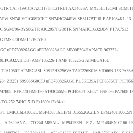
APW SN74LVC1G08DCKT SN74HC244PW SE8117BT18LF AP1084KL-13

-GTMS320DM8147BCYE0

AGC uPD780826AGC uPD780828AGC MB90F394HAPMCR 963332-1

284 ZB251 S9S08SG8CTJ uPD780826AGC P1.5KE39A PCF8576CT PCF856
TO-252 74HC151D Fz1600r12kf4-s1

IPT LMK316BJ106KL MSP430F1611IPM ICS552G02ILN EPM240T100C5N 
F、AD620ANZ、DTC34LM85AL、MP9415EN-LF-Z、MP1484EN-C166-LF