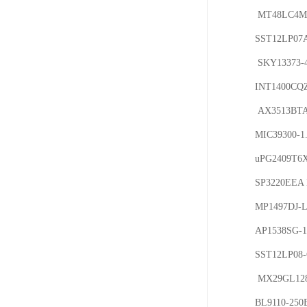
 MT48LC4M32B2P-7 AP1534SG-13 PAM2305CGFADJ OB2535ECPA AAT4610BIGV-1-T1 

SST12LP07
 SKY13373-460LF G526-1 AT25080B-SSHL-T 74ALVT16245 DGG FR9884SPGTR

INT1400CQZ
 AX3513BTA MP1423DN-LF-Z SE5004L NT5TU32M16DG-ACI

MIC39300-1
uPG2409T6X
SP3220EEA
MP1497DJ-
AP1538SG-1
SST12LP08-
 MX29GL128ELT2I-90G RT8258GJ6 FP6188 MX25L6406EMI-12G EPA2018A 

BL9110-25