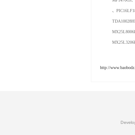
MP1470GJ、
、PIC16LF
TDA10028H
MX25L8006
MX25L3206
http://www.baobod
Develop