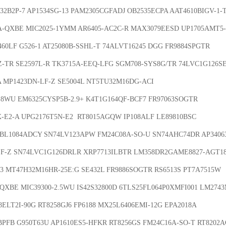
A-QXBE MIC2025-1YMM AR6405-AC2C-R MAX3079EESD UP1705AMT5-0
-TR SE2597L-R TK3715A-EEQ-LFG SGM708-SYS8G/TR 74LVC1G126SE-
.8WU EM6325CYSP5B-2.9+ K4T1G164QF-BCF7 FR97063SOGTR 

-E2-A UPG2176T5N-E2  RT8015AGQW IP108ALF LE89810BSC 

 BL1084ADCY SN74LV123APW FM24C08A-SO-U SN74AHC74DR AP34063
LF-Z SN74LVC1G126DRLR XRP7713ILBTR LM358DR2GAME8827-AGT180
3 MT47H32M16HR-25E:G SE432L FR9886SOGTR RS6513S PT7A7515W 

QXBE MIC39300-2.5WU IS42S32800D 6TLS25FL064P0XMFI001 LM2743
0BPFB G950T63U AP1610ES5-HFKR RT8256GS FM24C16A-SO-T RT8202