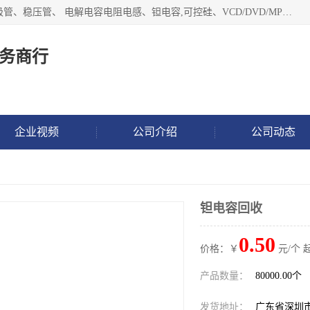
长期现金收购以下直插DIP,贴片SMD元器件:集成电路、二三极管、稳压管、 电解电容电阻电感、钽电容,可控硅、VCD/DVD/MP3激光头、红外发射接收、行管、 BGA芯片,霍尔元件、发光管、晶振,继电器,舌簧管舌簧继电器等各种电子元器件 , 量大量小不限!QQ9 联系电话谢先生 E-mail
务商行
企业视频
公司介绍
公司动态
钽电容回收
0.50
价格：￥
元/个 
产品数量：
80000.00个
发货地址：
广东省深圳