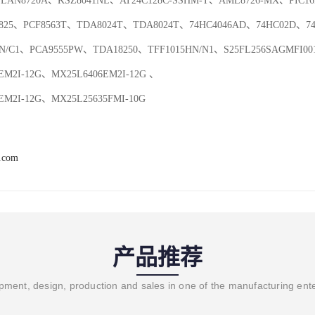
LAN8720A、KSZ8041NL、AT24C128C-SSHM-T、AML8726-MX、PIC16F9
1825、PCF8563T、TDA8024T、TDA8024T、74HC4046AD、74HC02D、74
N/C1、PCA9555PW、TDA18250、TFF1015HN/N1、S25FL256SAGMFI00
EM2I-12G、MX25L6406EM2I-12G 、

EM2I-12G、MX25L25635FMI-10G
z.com
产品推荐
ment, design, production and sales in one of the manufacturing ent