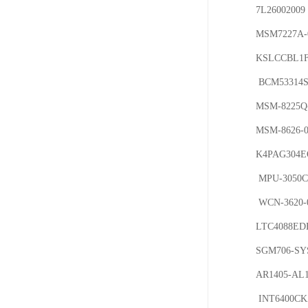
7L26002009
MSM7227A-0
KSLCCBL1F
 BCM53314SB0KPBG SKY77544 GT915 MT6168A MT6320GA H7B3-K210VHQ 

MSM-8225Q
MSM-8626-0
K4PAG304EQ
 MPU-3050C WCD-9306-0-55WLNSP AK8963C WTR-2605-0-62WLNSP

 WCN-3620-0-61WLNSP BMA222E(F) IS31FL3196-QFLS2-TR RTL8196CT AR1500-AL1C-R

LTC4088ED
SGM706-SYS
AR1405-AL
 INT6400CKZ-TR W9425G6JH-5 SKY13377-313LF JS28F256J3F105 AP133-WG-7
