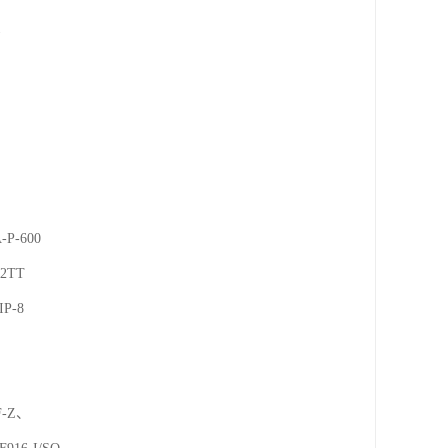
2TT



-Z、
