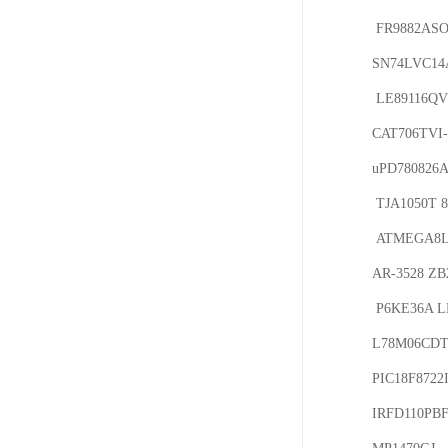
 FR9882ASOGTR CAT71991CA AZ1117H-1.2TRE1 AX3482SA  MX25L512CMI SGM811 

SN74LVC14
 LE89116QVC SGM706-RYS8G/TR AIC2857FGR8TR SN74AHC1G32DBV PT7A7513 

CAT706TVI
uPD780826
 TJA1050T 89LPC932A1FDH- AMP 185226-1 AMP 185226-2 ATMEGA16L

 ATMEGA8L TJA1050T ATMEGA8L S9S12HZ256VA TAJC226K016 VID66N 15KPA36A-P-600

AR-3528 ZB
 P6KE36A LM7805 IRFR220 BM8190 ST93C66M6 PCF8563T ZB271 BSP295 PA7608-DIP-8 

L78M06CDT-
PIC18F8722
IRFD110PB