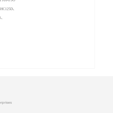
16-I/SO

HC125D、

1、

erprises