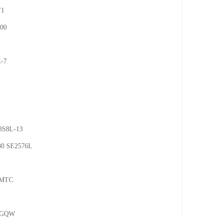
0

7

S8L-13

 SE2576L 

MTC

AGQW
