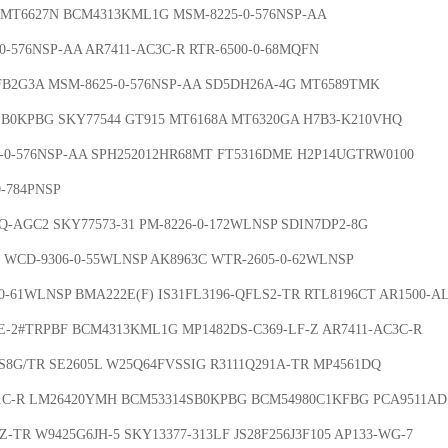
 MT6627N BCM4313KML1G MSM-8225-0-576NSP-AA 

-576NSP-AA AR7411-AC3C-R RTR-6500-0-68MQFN

B2G3A MSM-8625-0-576NSP-AA SD5DH26A-4G MT6589TMK

-0-576NSP-AA SPH252012HR68MT FT5316DME H2P14UGTRW0100 

-784PNSP

-AGC2 SKY77573-31 PM-8226-0-172WLNSP SDIN7DP2-8G

E-2#TRPBF BCM4313KML1G MP1482DS-C369-LF-Z AR7411-AC3C-R 

8G/TR SE2605L W25Q64FVSSIG R3111Q291A-TR MP4561DQ 

1C-R LM26420YMH BCM53314SB0KPBG BCM54980C1KFBG PCA9511AD
