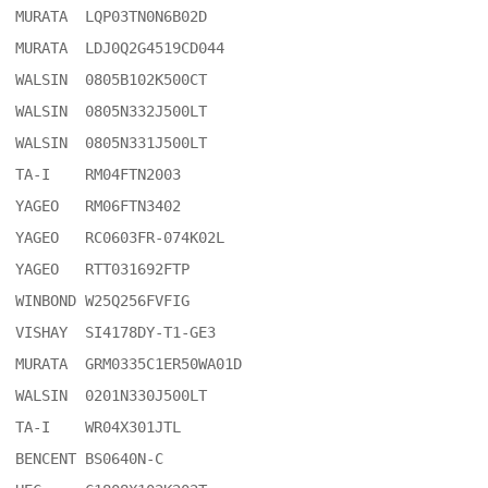
MURATA	LQP03TN0N6B02D

MURATA	LDJ0Q2G4519CD044

WALSIN	0805B102K500CT

WALSIN	0805N332J500LT

WALSIN	0805N331J500LT

TA-I	RM04FTN2003

YAGEO	RM06FTN3402

YAGEO	RC0603FR-074K02L

YAGEO	RTT031692FTP

WINBOND	W25Q256FVFIG

VISHAY	SI4178DY-T1-GE3

MURATA	GRM0335C1ER50WA01D

WALSIN	0201N330J500LT

TA-I	WR04X301JTL

BENCENT	BS0640N-C
