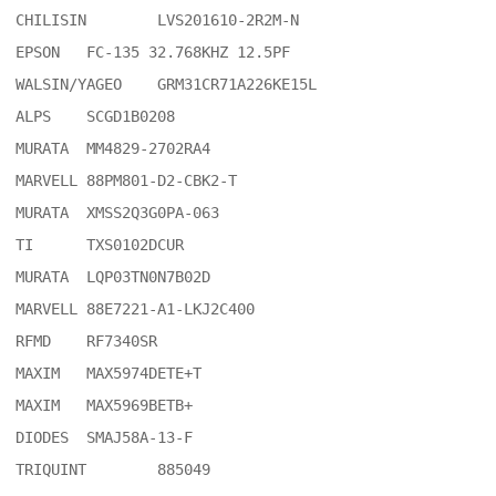
CHILISIN	LVS201610-2R2M-N

EPSON	FC-135 32.768KHZ 12.5PF

WALSIN/YAGEO	GRM31CR71A226KE15L

ALPS	SCGD1B0208

MURATA	MM4829-2702RA4

MARVELL	88PM801-D2-CBK2-T

MURATA	XMSS2Q3G0PA-063

TI	TXS0102DCUR

MURATA	LQP03TN0N7B02D

MARVELL	88E7221-A1-LKJ2C400

RFMD	RF7340SR

MAXIM	MAX5974DETE+T

MAXIM	MAX5969BETB+

DIODES	SMAJ58A-13-F

TRIQUINT	885049
