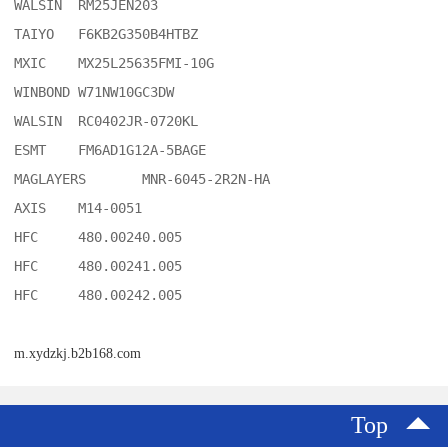
WALSIN	RM25JEN203

TAIYO	F6KB2G350B4HTBZ

MXIC	MX25L25635FMI-10G

WINBOND	W71NW10GC3DW

WALSIN	RC0402JR-0720KL

ESMT	FM6AD1G12A-5BAGE

MAGLAYERS	MNR-6045-2R2N-HA

AXIS	M14-0051

HFC	480.00240.005

HFC	480.00241.005

HFC	480.00242.005
m.xydzkj.b2b168.com
Top