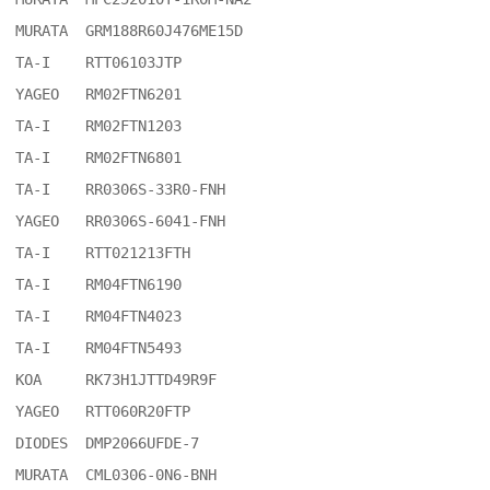
MURATA	GRM188R60J476ME15D

TA-I	RTT06103JTP

YAGEO	RM02FTN6201

TA-I	RM02FTN1203

TA-I	RM02FTN6801

TA-I	RR0306S-33R0-FNH

YAGEO	RR0306S-6041-FNH

TA-I	RTT021213FTH

TA-I	RM04FTN6190

TA-I	RM04FTN4023

TA-I	RM04FTN5493

KOA	RK73H1JTTD49R9F

YAGEO	RTT060R20FTP

DIODES	DMP2066UFDE-7

MURATA	CML0306-0N6-BNH
