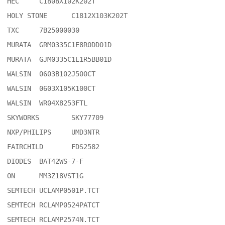
HEC	C1808X102K202T

HOLY STONE	C1812X103K202T

TXC	7B25000030

MURATA	GRM0335C1E8R0DD01D

MURATA	GJM0335C1E1R5BB01D

WALSIN	0603B102J500CT

WALSIN	0603X105K100CT

WALSIN 	WR04X8253FTL

SKYWORKS	SKY77709

NXP/PHILIPS	UMD3NTR

FAIRCHILD	FDS2582

DIODES	BAT42WS-7-F

ON	MM3Z18VST1G

SEMTECH	UCLAMP0501P.TCT

SEMTECH	RCLAMP0524PATCT

SEMTECH	RCLAMP2574N.TCT
