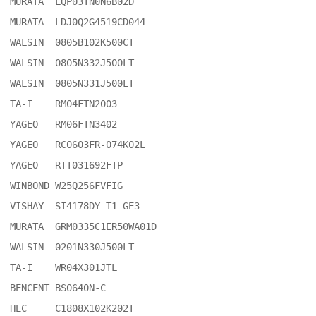
MURATA	LQP03TN0N6B02D

MURATA	LDJ0Q2G4519CD044

WALSIN	0805B102K500CT

WALSIN	0805N332J500LT

WALSIN	0805N331J500LT

TA-I	RM04FTN2003

YAGEO	RM06FTN3402

YAGEO	RC0603FR-074K02L

YAGEO	RTT031692FTP

WINBOND	W25Q256FVFIG

VISHAY	SI4178DY-T1-GE3

MURATA	GRM0335C1ER50WA01D

WALSIN	0201N330J500LT

TA-I	WR04X301JTL

BENCENT	BS0640N-C

HEC	C1808X102K202T
