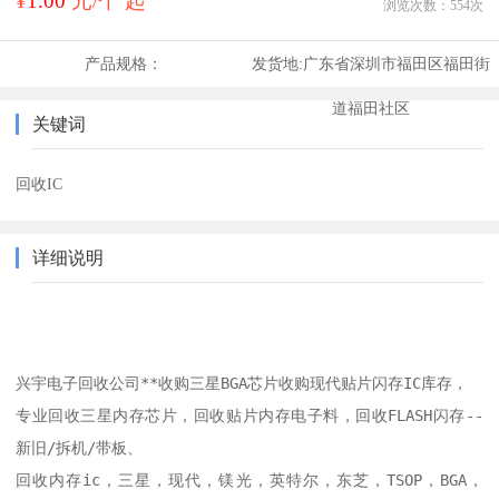
¥
1.00
元/个 起
浏览次数：
554
次
产品规格：
发货地:
广东省深圳市福田区福田街
道福田社区
关键词
回收IC
详细说明
兴宇电子回收公司**收购三星BGA芯片收购现代贴片闪存IC库存，

专业回收三星内存芯片，回收贴片内存电子料，回收FLASH闪存--
新旧/拆机/带板、

回收内存ic，三星，现代，镁光，英特尔，东芝，TSOP，BGA，