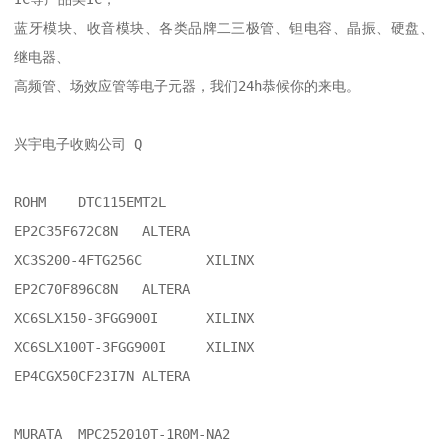
蓝牙模块、收音模块、各类品牌二三极管、钽电容、晶振、硬盘、
继电器、

高频管、场效应管等电子元器，我们24h恭候你的来电。

兴宇电子收购公司 Q

ROHM	DTC115EMT2L

EP2C35F672C8N	ALTERA

XC3S200-4FTG256C	XILINX

EP2C70F896C8N	ALTERA

XC6SLX150-3FGG900I	XILINX

XC6SLX100T-3FGG900I	XILINX

EP4CGX50CF23I7N	ALTERA

MURATA	MPC252010T-1R0M-NA2
