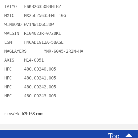
TAIYO	F6KB2G350B4HTBZ

MXIC	MX25L25635FMI-10G

WINBOND	W71NW10GC3DW

WALSIN	RC0402JR-0720KL

ESMT	FM6AD1G12A-5BAGE

MAGLAYERS	MNR-6045-2R2N-HA

AXIS	M14-0051

HFC	480.00240.005

HFC	480.00241.005

HFC	480.00242.005

m.xydzkj.b2b168.com
Top