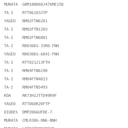
MURATA	GRM188R60J476ME15D

TA-I	RTT06103JTP

YAGEO	RM02FTN6201

TA-I	RM02FTN1203

TA-I	RM02FTN6801

TA-I	RR0306S-33R0-FNH

YAGEO	RR0306S-6041-FNH

TA-I	RTT021213FTH

TA-I	RM04FTN6190

TA-I	RM04FTN4023

TA-I	RM04FTN5493

KOA	RK73H1JTTD49R9F

YAGEO	RTT060R20FTP

DIODES	DMP2066UFDE-7

MURATA	CML0306-0N6-BNH
