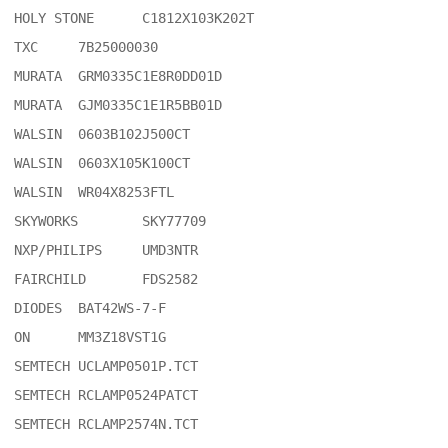
HOLY STONE	C1812X103K202T

TXC	7B25000030

MURATA	GRM0335C1E8R0DD01D

MURATA	GJM0335C1E1R5BB01D

WALSIN	0603B102J500CT

WALSIN	0603X105K100CT

WALSIN 	WR04X8253FTL

SKYWORKS	SKY77709

NXP/PHILIPS	UMD3NTR

FAIRCHILD	FDS2582

DIODES	BAT42WS-7-F

ON	MM3Z18VST1G

SEMTECH	UCLAMP0501P.TCT

SEMTECH	RCLAMP0524PATCT

SEMTECH	RCLAMP2574N.TCT
