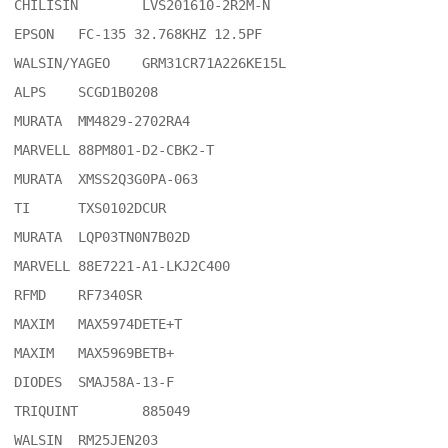
CHILISIN	LVS201610-2R2M-N

EPSON	FC-135 32.768KHZ 12.5PF

WALSIN/YAGEO	GRM31CR71A226KE15L

ALPS	SCGD1B0208

MURATA	MM4829-2702RA4

MARVELL	88PM801-D2-CBK2-T

MURATA	XMSS2Q3G0PA-063

TI	TXS0102DCUR

MURATA	LQP03TN0N7B02D

MARVELL	88E7221-A1-LKJ2C400

RFMD	RF7340SR

MAXIM	MAX5974DETE+T

MAXIM	MAX5969BETB+

DIODES	SMAJ58A-13-F

TRIQUINT	885049

WALSIN	RM25JEN203
