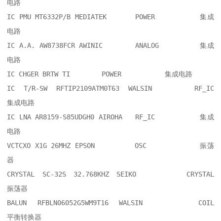
电路

IC PMU MT6332P/B MEDIATEK  	POWER     	集成
电路

IC A.A. AW8738FCR AWINIC  	ANALOG    	集成
电路

IC CHGER BRTW TI  	POWER     	集成电路

IC T/R-SW RFTIP2109ATM0T63 WALSIN  	RF_IC     	
集成电路

IC LNA AR8159-S85UDGH0 AIROHA  	RF_IC     	集成
电路

VCTCXO X1G 26MHZ EPSON  	OSC       	振荡
器

CRYSTAL SC-32S 32.768KHZ SEIKO  	CRYSTAL   	
振荡器

BALUN RFBLN06052G5WM9T16 WALSIN  	COIL      	
平衡转换器
