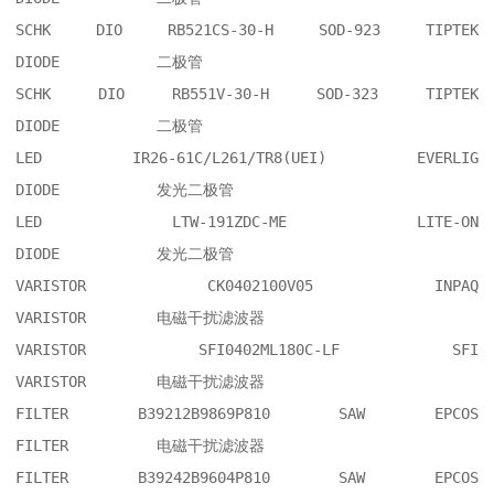
SCHK DIO RB521CS-30-H SOD-923 TIPTEK    	
DIODE     	二极管

SCHK DIO RB551V-30-H SOD-323 TIPTEK     	
DIODE     	二极管

LED IR26-61C/L261/TR8(UEI) EVERLIG      	
DIODE     	发光二极管

LED LTW-191ZDC-ME LITE-ON               	
DIODE     	发光二极管

VARISTOR CK0402100V05 INPAQ             	
VARISTOR  	电磁干扰滤波器

VARISTOR SFI0402ML180C-LF SFI           	
VARISTOR  	电磁干扰滤波器

FILTER B39212B9869P810 SAW EPCOS        	
FILTER    	电磁干扰滤波器

FILTER B39242B9604P810 SAW EPCOS        	