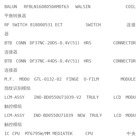
BALUN RFBLN1608050AM0T63 WALSIN  	COIL      	
平衡转换器

RF SWITCH 818000531 ECT  	SWITCH    	连接
器

BTB CONN DF37NC-20DS-0.4V(51) HRS  	CONNECTOR 	
连接器

BTB CONN DF37NC-44DS-0.4V(51) HRS  	CONNECTOR 	
连接器

M.F. MODU GTL-0132-02 FINGE O-FILM  	MODULE    	
指纹识别模组

LCM-ASSY  INO-BD0550U71039-V2 TRULY	LCD MODU  	
触控模组

LCM-ASSY  INO-BD0550U71039 NEW TRULY	LCD MODU  	
触控模组

IC CPU  MT6795W/MM MEDIATEK	CPU       	中央