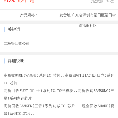
¥
1.00
元/个 起
浏览次数：
347
次
产品规格：
发货地:
广东省深圳市福田区福田街
道福田社区
关键词
二极管回收公司
详细说明
高价收购ON(安森美)系列IC.芯片..高价回收HITACHI(日立)系列
IC.芯片.. 

高价回收FUJI(富 士)系列IC.IG**模块..高价收购SAMSUNG(三
星)系列内存芯片 

高价回收SANKEN(三肯)系列功放IC.芯片.. 现金回收SHARP(夏
普)系列IC.芯片..
