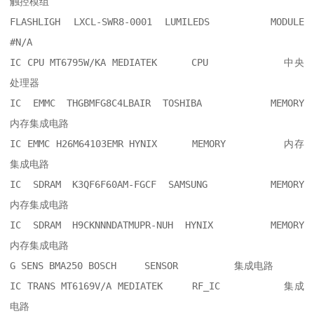
触控模组

FLASHLIGH LXCL-SWR8-0001 LUMILEDS  	MODULE    	
#N/A

IC CPU MT6795W/KA MEDIATEK  	CPU       	中央
处理器

IC EMMC THGBMFG8C4LBAIR TOSHIBA  	MEMORY    	
内存集成电路

IC EMMC H26M64103EMR HYNIX  	MEMORY    	内存
集成电路

IC SDRAM K3QF6F60AM-FGCF SAMSUNG  	MEMORY    	
内存集成电路

IC SDRAM H9CKNNNDATMUPR-NUH HYNIX  	MEMORY    	
内存集成电路

G SENS BMA250 BOSCH  	SENSOR    	集成电路

IC TRANS MT6169V/A MEDIATEK  	RF_IC     	集成
电路
