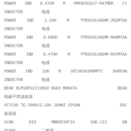
POWER IND 0.47UH M PMFB20161T-R47MDR CY 	
INDUCTOR  	电感

POWER IND 2.2UH M TFM201610GHM-2R2MTAA  	
INDUCTOR  	电感

POWER IND 0.68UH M TFM201610GHM-R68MTAA 	
INDUCTOR  	电感

POWER IND 0.47UH M TFM201610GHM-R47MTAA 	
INDUCTOR  	电感

POWER IND 1UH M SPS30301R0MPTC DARFON   	
INDUCTOR  	电感

BEAD BLM18PG221SN1D 0603 MURATA         	BEAD      	
电磁干扰滤波器

VCTCXO TG-5006CG-10V 26MHZ EPSON        	OSC       	
振荡器

SCHK DIO MBR0530T1G SOD-123 ON          	
DIODE     	二极管
