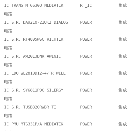
IC TRANS MT6630Q MEDIATEK  	RF_IC     	集成
电路

IC S.R. DA9210-21UK2 DIALOG  	POWER     	集成
电路

IC S.R. RT4805WSC RICHTEK  	POWER     	集成
电路

IC S.R. AW2013DNR AWINIC  	POWER     	集成
电路

IC LDO WL2810D12-4/TR WILL  	POWER     	集成
电路

IC S.R. SY6811PDC SILERGY  	POWER     	集成
电路

IC S.R. TUSB320RWBR TI  	POWER     	集成
电路

IC PMU MT6331P/A MEDIATEK  	POWER     	集成