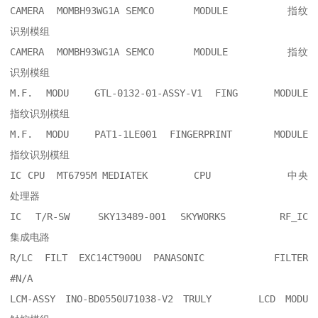
CAMERA  MOMBH93WG1A SEMCO	MODULE    	指纹
识别模组

CAMERA  MOMBH93WG1A SEMCO	MODULE    	指纹
识别模组

M.F. MODU  GTL-0132-01-ASSY-V1 FING	MODULE    	
指纹识别模组

M.F. MODU  PAT1-1LE001 FINGERPRINT	MODULE    	
指纹识别模组

IC CPU  MT6795M MEDIATEK	CPU       	中央
处理器

IC T/R-SW  SKY13489-001 SKYWORKS	RF_IC     	
集成电路

R/LC FILT EXC14CT900U PANASONIC  	FILTER    	
#N/A

LCM-ASSY INO-BD0550U71038-V2 TRULY  	LCD MODU  	