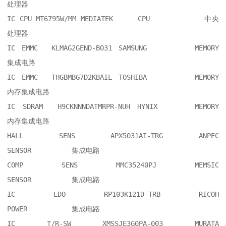
处理器

IC CPU MT6795W/MM MEDIATEK  	CPU       	中央
处理器

IC EMMC  KLMAG2GEND-B031 SAMSUNG     	MEMORY    	
集成电路

IC EMMC  THGBMBG7D2KBAIL TOSHIBA     	MEMORY    	
内存集成电路

IC SDRAM  H9CKNNNDATMRPR-NUH HYNIX   	MEMORY    	
内存集成电路

HALL SENS APX5031AI-TRG ANPEC           	
SENSOR    	集成电路

COMP SENS MMC35240PJ MEMSIC             	
SENSOR    	集成电路

IC LDO RP103K121D-TRB RICOH             	
POWER     	集成电路

IC T/R-SW XMSSJE3G0PA-003 MURATA        	