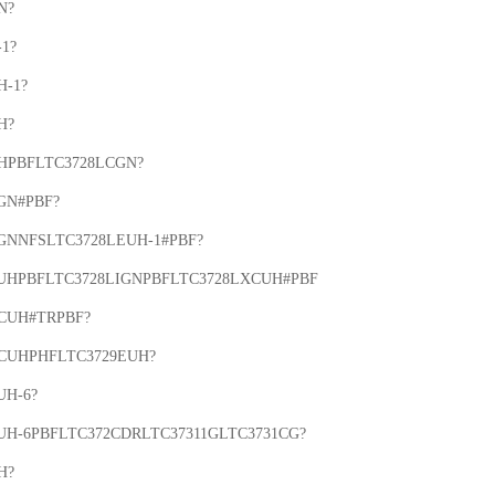
?

1?

-1?

?

HPBFLTC3728LCGN?

GN#PBF?

GNNFSLTC3728LEUH-1#PBF?

UHPBFLTC3728LIGNPBFLTC3728LXCUH#PBF

CUH#TRPBF?

CUHPHFLTC3729EUH?

H-6?

UH-6PBFLTC372CDRLTC37311GLTC3731CG?

?
