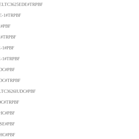
ELTC3625EDE#TRPBF

-1#TRPBF

#PBF

#TRPBF

-1#PBF

-1#TRPBF

DC#PBF

DC#TRPBF

LTC3626IUDC#PBF

DC#TRPBF

HC#PBF

SE#PBF

HC#PBF
