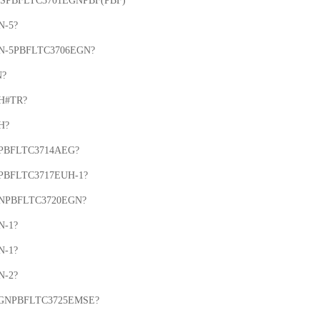
SPBFLTC3701EGNPBF(PBF)

-5?

N-5PBFLTC3706EGN?

?

#TR?

?

PBFLTC3714AEG?

PBFLTC3717EUH-1?

NPBFLTC3720EGN?

-1?

-1?

-2?

GNPBFLTC3725EMSE?
