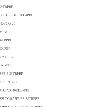
E#TRPBF

FDLTC3634EUFD#PBF

FD#TRPBF

#PBF

#TRPBF

D#PBF

FD#TRPBF

-2#PBF

8E-3.3#TRPBF

S8E-5#TRPBF

R1LTC3646EDE#PBF

FFLTC3677EUFF-3#TRPBF
