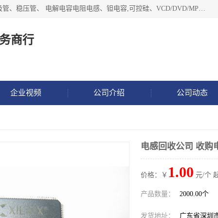
长期现金收购以下直插DIP,贴片SMD元器件:集成电路、二三极管、稳压管、 电解电容电阻电感、钽电容,可控硅、VCD/DVD/MP3激光头、红外发射接收、行管、 BGA芯片,霍尔元件、发光管、晶振,继电器,舌簧管舌簧继电器等各种电子元器件 , 量大量小不限!QQ9 联系电话谢先生 E-mail
务商行
企业视频
公司介绍
公司动态
电感回收公司 收购
1.00
价格：￥
元/个 
产品数量：
2000.00个
发货地址：
广东省深圳